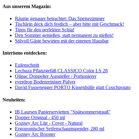
Aus unserem Magazin:
Räume genauer betrachtet: Das Speisezimmer
Tischlein deck dich festlich – aber bitte mit Geschmack!
Tipps für den perfekten Schlaf
Den Sommer genießen, statt permanent zu gießen!
Stilvoll Gäste bewirten mit der eigenen Hausbar
Interismo entdecken:
Eulenschnitt
Lechuza Pflanzgefäß CLASSICO Color LS 28
Olipac Doppelter Ausgießer / Portionierer
everdrop Bodenreiniger Pulver
David Fussenegger PORTO Kissenhülle glatt Couchpotato
Neuheiten:
IB Laursen Papierservietten "Spätsommerstrauß"
Dopper Original - 450 ml
Gozney Arc Lite - Cover - Natural
Ergonomischer Seifenschaumspender, 280 ml
Gozney Arc Booster