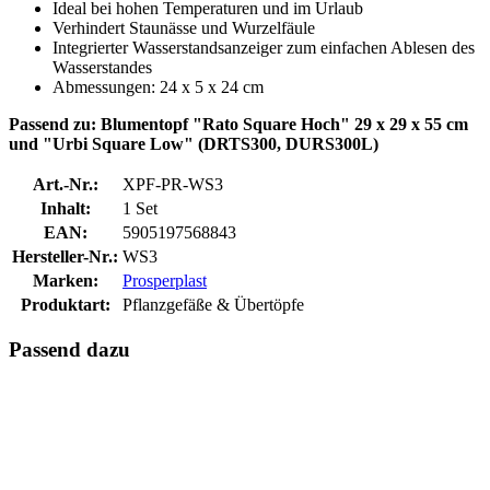
Ideal bei hohen Temperaturen und im Urlaub
Verhindert Staunässe und Wurzelfäule
Integrierter Wasserstandsanzeiger zum einfachen Ablesen des
Wasserstandes
Abmessungen: 24 x 5 x 24 cm
Passend zu: Blumentopf "Rato Square Hoch" 29 x 29 x 55 cm
und "Urbi Square Low" (DRTS300, DURS300L)
Art.-Nr.:
XPF-PR-WS3
Inhalt:
1 Set
EAN:
5905197568843
Hersteller-Nr.:
WS3
Marken:
Prosperplast
Produktart:
Pflanzgefäße & Übertöpfe
Passend dazu