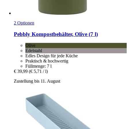
2 Optionen
Pebbly
Kompostbehälter, Olive (7 l)
Olive
Edelstahl
Edles Design für jede Küche
Praktisch & hochwertig
Füllmenge: 7 l
€ 39,99
(€ 5,71 / l)
Zustellung bis 11. August