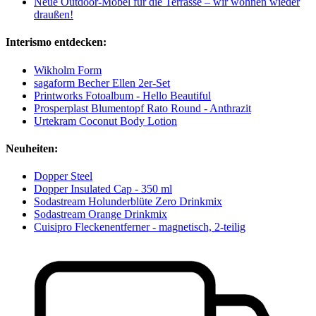
Neue Outdoor-Möbel für die Terrasse – wir wohnen wieder
draußen!
Interismo entdecken:
Wikholm Form
sagaform Becher Ellen 2er-Set
Printworks Fotoalbum - Hello Beautiful
Prosperplast Blumentopf Rato Round - Anthrazit
Urtekram Coconut Body Lotion
Neuheiten:
Dopper Steel
Dopper Insulated Cap - 350 ml
Sodastream Holunderblüte Zero Drinkmix
Sodastream Orange Drinkmix
Cuisipro Fleckenentferner - magnetisch, 2-teilig