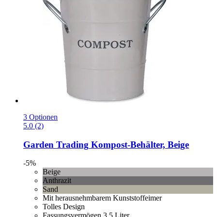
3 Optionen
5.0 (2)
Garden Trading
Kompost-​Behälter, Beige
-5%
Beige
Anthrazit
Sand
Mit herausnehmbarem Kunststoffeimer
Tolles Design
Fassungsvermögen 3,5 Liter