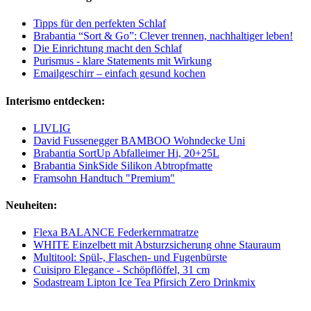
Tipps für den perfekten Schlaf
Brabantia “Sort & Go”: Clever trennen, nachhaltiger leben!
Die Einrichtung macht den Schlaf
Purismus - klare Statements mit Wirkung
Emailgeschirr – einfach gesund kochen
Interismo entdecken:
LIVLIG
David Fussenegger BAMBOO Wohndecke Uni
Brabantia SortUp Abfalleimer Hi, 20+25L
Brabantia SinkSide Silikon Abtropfmatte
Framsohn Handtuch "Premium"
Neuheiten:
Flexa BALANCE Federkernmatratze
WHITE Einzelbett mit Absturzsicherung ohne Stauraum
Multitool: Spül-, Flaschen- und Fugenbürste
Cuisipro Elegance - Schöpflöffel, 31 cm
Sodastream Lipton Ice Tea Pfirsich Zero Drinkmix