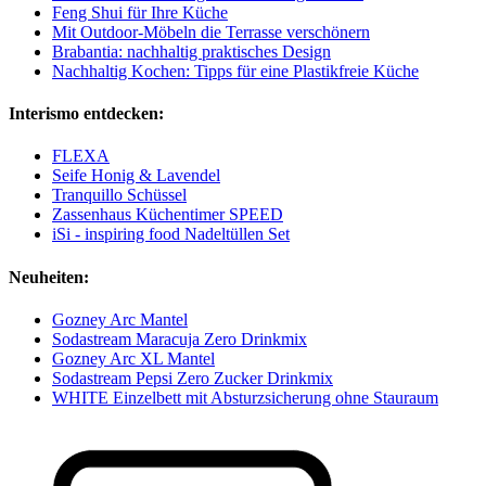
Feng Shui für Ihre Küche
Mit Outdoor-Möbeln die Terrasse verschönern
Brabantia: nachhaltig praktisches Design
Nachhaltig Kochen: Tipps für eine Plastikfreie Küche
Interismo entdecken:
FLEXA
Seife Honig & Lavendel
Tranquillo Schüssel
Zassenhaus Küchentimer SPEED
iSi - inspiring food Nadeltüllen Set
Neuheiten:
Gozney Arc Mantel
Sodastream Maracuja Zero Drinkmix
Gozney Arc XL Mantel
Sodastream Pepsi Zero Zucker Drinkmix
WHITE Einzelbett mit Absturzsicherung ohne Stauraum