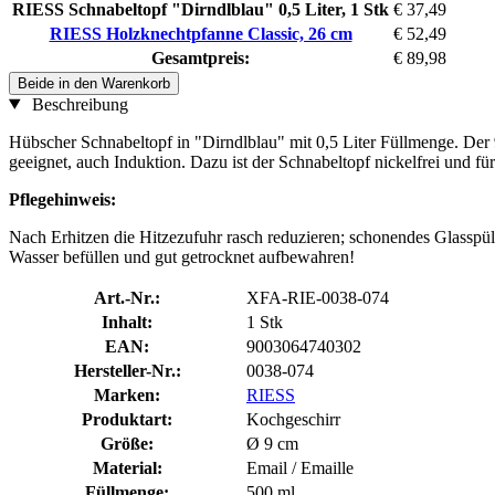
RIESS Schnabeltopf "Dirndlblau" 0,5 Liter, 1 Stk
€ 37,49
RIESS Holzknechtpfanne Classic, 26 cm
€ 52,49
Gesamtpreis:
€ 89,98
Beide in den Warenkorb
Beschreibung
Hübscher Schnabeltopf in "Dirndlblau" mit 0,5 Liter Füllmenge. Der 9
geeignet, auch Induktion. Dazu ist der Schnabeltopf nickelfrei und f
Pflegehinweis:
Nach Erhitzen die Hitzezufuhr rasch reduzieren; schonendes Glass
Wasser befüllen und gut getrocknet aufbewahren!
Art.-Nr.:
XFA-RIE-0038-074
Inhalt:
1 Stk
EAN:
9003064740302
Hersteller-Nr.:
0038-074
Marken:
RIESS
Produktart:
Kochgeschirr
Größe:
Ø 9 cm
Material:
Email / Emaille
Füllmenge:
500 ml