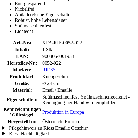
Energiesparend
Nickelfrei
Antiallergische Eigenschaften
Robust, hohe Lebensdauer
Spülmaschinenfest
Lichtecht
Art.-Nr.:
XFA-RIE-0052-022
Inhalt:
1 Stk
EAN:
9003064061933
Hersteller-Nr.:
0052-022
Marken:
RIESS
Produktart:
Kochgeschirr
Größe:
Ø 24 cm
Material:
Email / Emaille
Spülmaschinenfest, Spülmaschinengeeignet -
Eigenschaften:
Reiningung per Hand wird empfohlen
Kennzeichnungen
Produktion in Europa
/ Gütesiegel:
Hergestellt in:
Österreich, Europa
Pflegehinweis zu Riess Emaille Geschirr
Riess Nachhaltigkeit