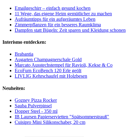
Emailgeschirr – einfach gesund kochen
11 Wege, das eigene Heim gemütlicher zu machen
Aufräumtipps für ein aufgeräumtes Leben
Zimmerpflanzen für ein besseres Raumklima
Dampfen statt Bügeln: Zeit sparen und Kleidung schonen
Interismo entdecken:
Brabantia
Augarten Champagnerschale Gold
Marcato Ausstechstempel für Ravioli, Kekse & Co
EcoFurn EcoBench 120 Erle geölt
LIVLIG Kehrschaufel mit Holzbesen
Neuheiten:
Gozney Pizza Rocker
Sauba Pulverpinsel
Dopper Steel - 350 ml
IB Laursen Papierservietten "Spätsommerstrauß"
Cuisipro Mini Silikonschaber, 20 cm