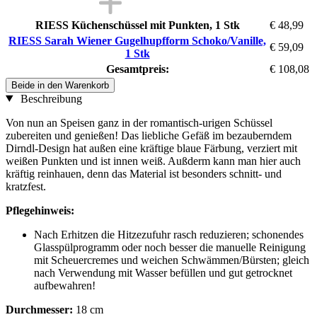
RIESS Küchenschüssel mit Punkten, 1 Stk
€ 48,99
RIESS Sarah Wiener Gugelhupfform Schoko/Vanille,
€ 59,09
1 Stk
Gesamtpreis:
€ 108,08
Beide in den Warenkorb
Beschreibung
Von nun an Speisen ganz in der romantisch-urigen Schüssel
zubereiten und genießen! Das liebliche Gefäß im bezauberndem
Dirndl-Design hat außen eine kräftige blaue Färbung, verziert mit
weißen Punkten und ist innen weiß. Außderm kann man hier auch
kräftig reinhauen, denn das Material ist besonders schnitt- und
kratzfest.
Pflegehinweis:
Nach Erhitzen die Hitzezufuhr rasch reduzieren; schonendes
Glasspülprogramm oder noch besser die manuelle Reinigung
mit Scheuercremes und weichen Schwämmen/Bürsten; gleich
nach Verwendung mit Wasser befüllen und gut getrocknet
aufbewahren!
Durchmesser:
18 cm