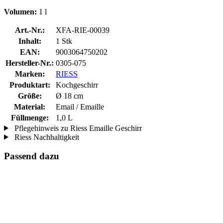
Volumen:
1 l
Art.-Nr.:
XFA-RIE-00039
Inhalt:
1 Stk
EAN:
9003064750202
Hersteller-Nr.:
0305-075
Marken:
RIESS
Produktart:
Kochgeschirr
Größe:
Ø 18 cm
Material:
Email / Emaille
Füllmenge:
1,0 L
Pflegehinweis zu Riess Emaille Geschirr
Riess Nachhaltigkeit
Passend dazu