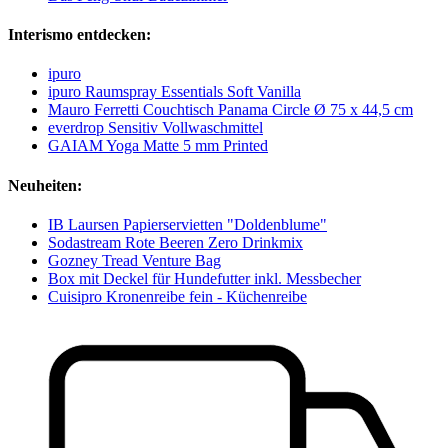
Interismo entdecken:
ipuro
ipuro Raumspray Essentials Soft Vanilla
Mauro Ferretti Couchtisch Panama Circle Ø 75 x 44,5 cm
everdrop Sensitiv Vollwaschmittel
GAIAM Yoga Matte 5 mm Printed
Neuheiten:
IB Laursen Papierservietten "Doldenblume"
Sodastream Rote Beeren Zero Drinkmix
Gozney Tread Venture Bag
Box mit Deckel für Hundefutter inkl. Messbecher
Cuisipro Kronenreibe fein - Küchenreibe