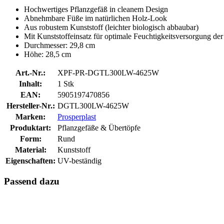
Hochwertiges Pflanzgefäß in cleanem Design
Abnehmbare Füße im natürlichen Holz-Look
Aus robustem Kunststoff (leichter biologisch abbaubar)
Mit Kunststoffeinsatz für optimale Feuchtigkeitsversorgung der
Durchmesser: 29,8 cm
Höhe: 28,5 cm
Art.-Nr.:
XPF-PR-DGTL300LW-4625W
Inhalt:
1 Stk
EAN:
5905197470856
Hersteller-Nr.:
DGTL300LW-4625W
Marken:
Prosperplast
Produktart:
Pflanzgefäße & Übertöpfe
Form:
Rund
Material:
Kunststoff
Eigenschaften:
UV-beständig
Passend dazu