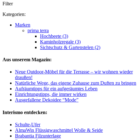
Filter
Kategorien:
Marken
prima terra
Hochbeete (3)
Kaminholzregale (3)
Sichtschutz & Gartenstelen (2)
Aus unserem Magazin:
Neue Outdoor-Möbel für die Terrasse – wir wohnen wieder
draußen!
Natürliche Wege, das eigene Zuhause zum Duften zu bringen
Aufräumtipps für ein aufgeräumtes Leben
Einrichtungstipps, die immer wirken
Ausgefallene Dekoidee “Mode”
Interismo entdecken:
Schulte-Ufer
AlmaWin Flüssigwaschmittel Wolle & Seide
Brabantia Filzunterlage