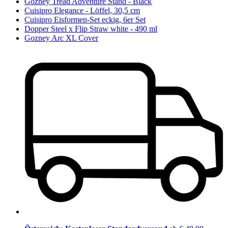
Gozney Tread Adventure Stand - Black
Cuisipro Elegance - Löffel, 30,5 cm
Cuisipro Eisformen-Set eckig, 6er Set
Dopper Steel x Flip Straw white - 490 ml
Gozney Arc XL Cover