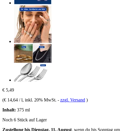
€ 5,49
(
€ 14,64 / l
, inkl. 20% MwSt.
-
zzgl. Versand
)
Inhalt:
375 ml
Noch 6 Stück auf Lager
Zustellung bis Dienstag, 11. August
, wenn du bis
Sonntag um