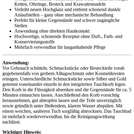
Ketten, Ohrringe, Besteck und Krawattennadeln
Verleiht neuen Hochglanz und entfernt schonend dunkle
Anlaufstellen – ganz ohne mechanische Behandlung
Perfekt für kleine Gegenstände und schwer zugängliche
Stellen
Anwendung ohne direkten Hautkontakt
Hochwertige, schonende Rezeptur ohne Duft-, Farb- und
Konservierungsstoffe
Mehrfach verwendbar für langanhaltende Pflege
Anwendung:
Vor Gebrauch schütteln. Schmuckstücke oder Besteckteile vorab
gegebenenfalls von grobem Alltagsschmutz oder Kosmetikresten
reinigen. Unterschiedliche Schmuckstücke sowie Silber und Gold
getrennt voneinander einzeln in den integrierten Tauchkorb legen.
Den Korb in die Flüssigkeit absenken und die Gegenstände für ca. 5
Minuten eintauchen lassen. Anschließend den Korb vorsichtig
herausnehmen, gut abtropfen lassen und die Teile unverzüglich
sowie gründlich unter fließendem, klarem Wasser abspülen. Mit
einem weichen, sauberen Tuch sorgfältig abtrocknen. Das Tauchbad
ist mehrfach wiederverwendbar, bis die Reinigungswirkung
nachlässt.
Wichtiger Hinweis: