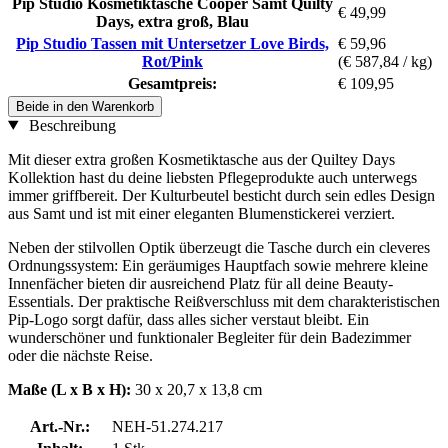
Pip Studio Kosmetiktasche Cooper Samt Quilty
€ 49,99
Days, extra groß, Blau
Pip Studio Tassen mit Untersetzer Love Birds,
€ 59,96
Rot/Pink
(€ 587,84 / kg)
Gesamtpreis:
€ 109,95
Beide in den Warenkorb
Beschreibung
Mit dieser extra großen Kosmetiktasche aus der Quiltey Days
Kollektion hast du deine liebsten Pflegeprodukte auch unterwegs
immer griffbereit. Der Kulturbeutel besticht durch sein edles Design
aus Samt und ist mit einer eleganten Blumenstickerei verziert.
Neben der stilvollen Optik überzeugt die Tasche durch ein cleveres
Ordnungssystem: Ein geräumiges Hauptfach sowie mehrere kleine
Innenfächer bieten dir ausreichend Platz für all deine Beauty-
Essentials. Der praktische Reißverschluss mit dem charakteristischen
Pip-Logo sorgt dafür, dass alles sicher verstaut bleibt. Ein
wunderschöner und funktionaler Begleiter für dein Badezimmer
oder die nächste Reise.
Maße (L x B x H):
30 x 20,7 x 13,8 cm
Art.-Nr.:
NEH-51.274.217