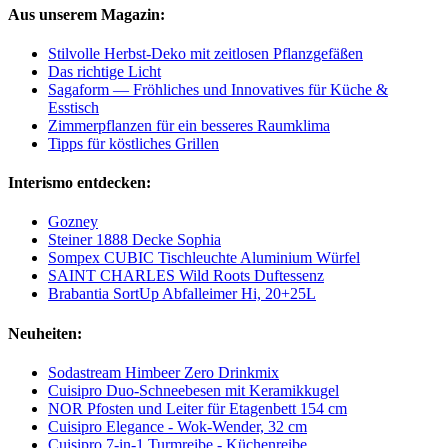
Aus unserem Magazin:
Stilvolle Herbst-Deko mit zeitlosen Pflanzgefäßen
Das richtige Licht
Sagaform — Fröhliches und Innovatives für Küche &
Esstisch
Zimmerpflanzen für ein besseres Raumklima
Tipps für köstliches Grillen
Interismo entdecken:
Gozney
Steiner 1888 Decke Sophia
Sompex CUBIC Tischleuchte Aluminium Würfel
SAINT CHARLES Wild Roots Duftessenz
Brabantia SortUp Abfalleimer Hi, 20+25L
Neuheiten:
Sodastream Himbeer Zero Drinkmix
Cuisipro Duo-Schneebesen mit Keramikkugel
NOR Pfosten und Leiter für Etagenbett 154 cm
Cuisipro Elegance - Wok-Wender, 32 cm
Cuisipro 7-in-1 Turmreibe - Küchenreibe