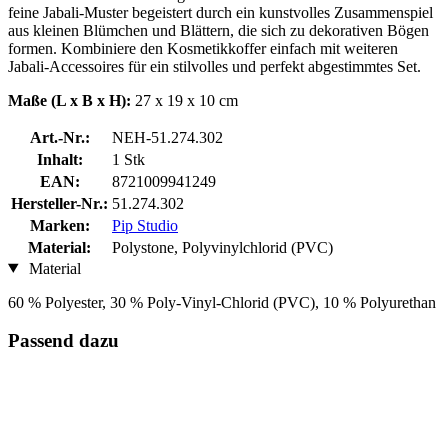
feine Jabali-Muster begeistert durch ein kunstvolles Zusammenspiel
aus kleinen Blümchen und Blättern, die sich zu dekorativen Bögen
formen. Kombiniere den Kosmetikkoffer einfach mit weiteren
Jabali-Accessoires für ein stilvolles und perfekt abgestimmtes Set.
Maße (L x B x H):
27 x 19 x 10 cm
Art.-Nr.:
NEH-51.274.302
Inhalt:
1 Stk
EAN:
8721009941249
Hersteller-Nr.:
51.274.302
Marken:
Pip Studio
Material:
Polystone, Polyvinylchlorid (PVC)
Material
60 % Polyester, 30 % Poly-Vinyl-Chlorid (PVC), 10 % Polyurethan
Passend dazu