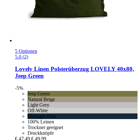
5 Optionen
5.0 (2)
Lovely Linen
Polsterüberzug LOVELY 40x80,
Jeep Green
-5%
Jeep Green
Natural Beige
Light Grey
Off-White
Midnight Blue
100% Leinen
Trockner geeignet
Druckknöpfe
€ 47,49
€ 49,99