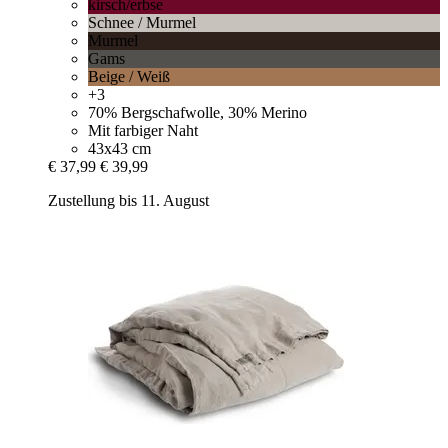
kirsch/erbse
Schnee / Murmel
Murmel
Gams
Beige / Weiß
+3
70% Bergschafwolle, 30% Merino
Mit farbiger Naht
43x43 cm
€ 37,99
€ 39,99
Zustellung bis 11. August