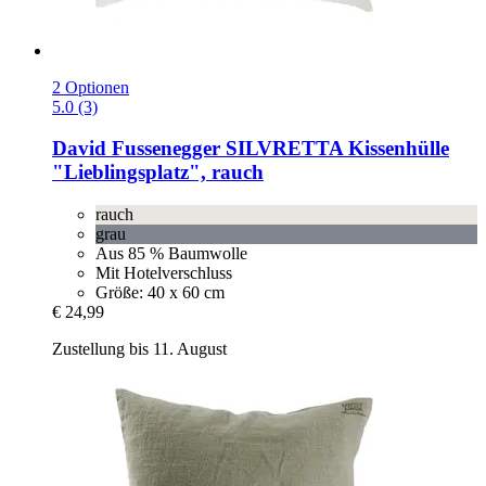
2 Optionen
5.0 (3)
David Fussenegger
SILVRETTA Kissenhülle
"Lieblingsplatz", rauch
rauch
grau
Aus 85 % Baumwolle
Mit Hotelverschluss
Größe: 40 x 60 cm
€ 24,99
Zustellung bis 11. August