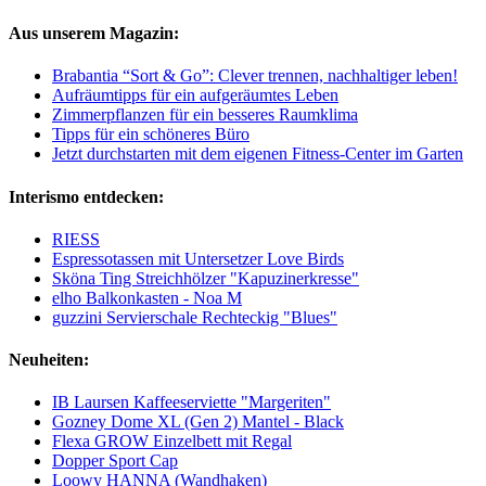
Aus unserem Magazin:
Brabantia “Sort & Go”: Clever trennen, nachhaltiger leben!
Aufräumtipps für ein aufgeräumtes Leben
Zimmerpflanzen für ein besseres Raumklima
Tipps für ein schöneres Büro
Jetzt durchstarten mit dem eigenen Fitness-Center im Garten
Interismo entdecken:
RIESS
Espressotassen mit Untersetzer Love Birds
Sköna Ting Streichhölzer "Kapuzinerkresse"
elho Balkonkasten - Noa M
guzzini Servierschale Rechteckig "Blues"
Neuheiten:
IB Laursen Kaffeeserviette "Margeriten"
Gozney Dome XL (Gen 2) Mantel - Black
Flexa GROW Einzelbett mit Regal
Dopper Sport Cap
Loowy HANNA (Wandhaken)