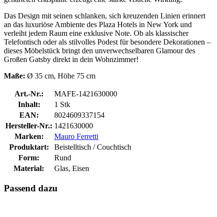
Das Design mit seinen schlanken, sich kreuzenden Linien erinnert
an das luxuriöse Ambiente des Plaza Hotels in New York und
verleiht jedem Raum eine exklusive Note. Ob als klassischer
Telefontisch oder als stilvolles Podest für besondere Dekorationen –
dieses Möbelstück bringt den unverwechselbaren Glamour des
Großen Gatsby direkt in dein Wohnzimmer!
Maße:
Ø 35 cm, Höhe 75 cm
Art.-Nr.:
MAFE-1421630000
Inhalt:
1 Stk
EAN:
8024609337154
Hersteller-Nr.:
1421630000
Marken:
Mauro Ferretti
Produktart:
Beistelltisch / Couchtisch
Form:
Rund
Material:
Glas, Eisen
Passend dazu