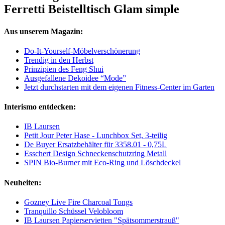
Ferretti Beistelltisch Glam simple
Aus unserem Magazin:
Do-It-Yourself-Möbelverschönerung
Trendig in den Herbst
Prinzipien des Feng Shui
Ausgefallene Dekoidee “Mode”
Jetzt durchstarten mit dem eigenen Fitness-Center im Garten
Interismo entdecken:
IB Laursen
Petit Jour Peter Hase - Lunchbox Set, 3-teilig
De Buyer Ersatzbehälter für 3358.01 - 0,75L
Esschert Design Schneckenschutzring Metall
SPIN Bio-Burner mit Eco-Ring und Löschdeckel
Neuheiten:
Gozney Live Fire Charcoal Tongs
Tranquillo Schüssel Velobloom
IB Laursen Papierservietten "Spätsommerstrauß"