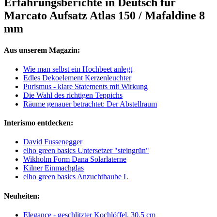
Erfahrungsberichte in Deutsch für
Marcato Aufsatz Atlas 150 / Mafaldine 8
mm
Aus unserem Magazin:
Wie man selbst ein Hochbeet anlegt
Edles Dekoelement Kerzenleuchter
Purismus - klare Statements mit Wirkung
Die Wahl des richtigen Teppichs
Räume genauer betrachtet: Der Abstellraum
Interismo entdecken:
David Fussenegger
elho green basics Untersetzer "steingrün"
Wikholm Form Dana Solarlaterne
Kilner Einmachglas
elho green basics Anzuchthaube L
Neuheiten:
Elegance - geschlitzter Kochlöffel, 30,5 cm