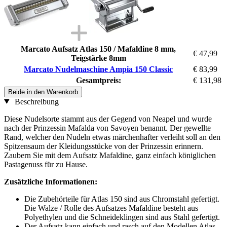
Marcato Aufsatz Atlas 150 / Mafaldine 8 mm,
€ 47,99
Teigstärke 8mm
Marcato Nudelmaschine Ampia 150 Classic
€ 83,99
Gesamtpreis:
€ 131,98
Beide in den Warenkorb
Beschreibung
Diese Nudelsorte stammt aus der Gegend von Neapel und wurde
nach der Prinzessin Mafalda von Savoyen benannt. Der gewellte
Rand, welcher den Nudeln etwas märchenhafter verleiht soll an den
Spitzensaum der Kleidungsstücke von der Prinzessin erinnern.
Zaubern Sie mit dem Aufsatz Mafaldine, ganz einfach königlichen
Pastagenuss für zu Hause.
Zusätzliche Informationen:
Die Zubehörteile für Atlas 150 sind aus Chromstahl gefertigt.
Die Walze / Rolle des Aufsatzes Mafaldine besteht aus
Polyethylen und die Schneideklingen sind aus Stahl gefertigt.
Der Aufsatz kann einfach und rasch auf den Modellen Atlas