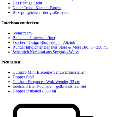
Das richtige Licht
Neuer Trend: Kitchen Farming
Boxspringbetten - der große Trend
Interismo entdecken:
Sodastream
Brabantia Universalöffner
Esschert Design Blumentopf - Altzink
Runder luftdichter Behälter Store & More Bio, S - 350 ml
Scheurich Korbtopf aus Seegras - Weiss
Neuheiten:
Cuisipro Mini-Eiscreme-Sandwichhersteller
Dopper Steel
Cuisipro Elegance - Wok-Wender, 32 cm
Edelstahl-Eier-Pochierer - gelb/weiß, 2er Set
Dopper Insulated - 580 ml