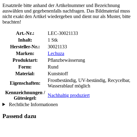
Ersatzteile bitte anhand der Artikelnummer und Bezeichnung
auswählen und gegebenenfalls nachfragen. Das Bildmaterial muss
nicht exakt den Artikel wiedergeben und dient nur als Muster, bitte
beachten!
Art.-Nr.:
LEC-30021133
Inhalt:
1 Stk
Hersteller-Nr.:
30021133
Marken:
Lechuza
Produktart:
Pflanzbewässerung
Form:
Rund
Material:
Kunststoff
Frostbeständig, UV-beständig, Recycelbar,
Eigenschaften:
Wasserablauf möglich
Kennzeichnungen /
Nachhaltig produziert
Gütesiegel:
Rechtliche Informationen
Passend dazu