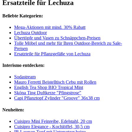
Ersatzteile für Lechuza
Beliebte Kategorien:
Mega-Aktionen mit mind. 30% Rabatt
Lechuza Outdoor
Übertöpfe und Vasen zu Schnäppchen-Preisen
Tolle Möbel und mehr für Ihren Outdoor-Bereich zu Sale-
Preisen
Ersatzteile für Pflanzgefäße von Lechuza
Interismo entdecken:
Sodastream
Mauro Ferretti Beistelltisch Cebu mit Rollen
English Tea Shop BIO Tropical Mint
Sköna Ting Duftkerze "Pfingstrose"
Capi Pflanztopf Zylinder "Groove" 36x38 cm
Neuheiten:
Cuisipro Mini Feinreibe, Edelstahl, 20 cm
Cuisipro Elegance - Kochlöffel, 30,5 cm
IB Laursen Topf mit Untersetzer beige