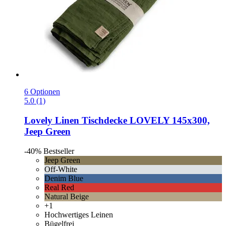
6 Optionen
5.0 (1)
Lovely Linen
Tischdecke LOVELY 145x300,
Jeep Green
-40%
Bestseller
Jeep Green
Off-White
Denim Blue
Real Red
Natural Beige
+1
Hochwertiges Leinen
Bügelfrei