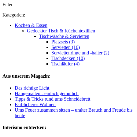
Filter
Kategorien:
Kochen & Essen
Gedeckter Tisch & Küchentextilien
Tischwäsche & Servietten
Platzsets (3)
Servietten (16)
Serviettenringe und -halter (2)
Tischdecken (10)
Tischläufer (4)
Aus unserem Magazin:
Das richtige Licht
Hängematten - einfach gemütlich
Tipps & Tricks rund ums Schneidebrett
Farblicheres Wohnen
Ums Feuer zusammen sitzen – uralter Brauch und Freude bis
heute
Interismo entdecken: