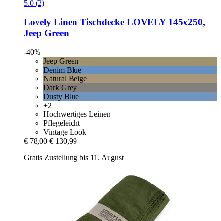
5.0 (2)
Lovely Linen
Tischdecke LOVELY 145x250,
Jeep Green
-40%
Jeep Green
Denim Blue
Natural Beige
Dark Grey
Dusty Blue
+2
Hochwertiges Leinen
Pflegeleicht
Vintage Look
€ 78,00
€ 130,99
Gratis Zustellung bis 11. August