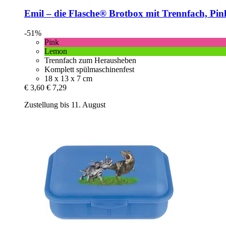
Emil – die Flasche®
Brotbox mit Trennfach, Pin
-51%
Pink
Lemon
Trennfach zum Herausheben
Komplett spülmaschinenfest
18 x 13 x 7 cm
€ 3,60
€ 7,29
Zustellung bis 11. August