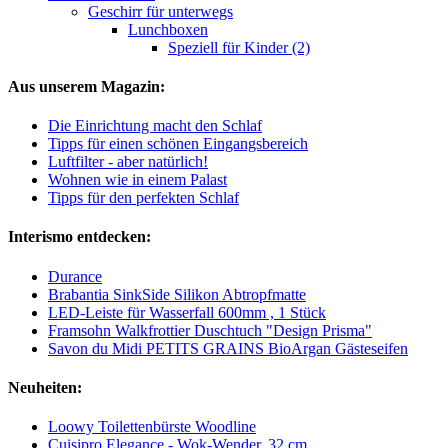
Geschirr für unterwegs
Lunchboxen
Speziell für Kinder (2)
Aus unserem Magazin:
Die Einrichtung macht den Schlaf
Tipps für einen schönen Eingangsbereich
Luftfilter - aber natürlich!
Wohnen wie in einem Palast
Tipps für den perfekten Schlaf
Interismo entdecken:
Durance
Brabantia SinkSide Silikon Abtropfmatte
LED-Leiste für Wasserfall 600mm , 1 Stück
Framsohn Walkfrottier Duschtuch "Design Prisma"
Savon du Midi PETITS GRAINS BioArgan Gästeseifen
Neuheiten:
Loowy Toilettenbürste Woodline
Cuisipro Elegance - Wok-Wender, 32 cm