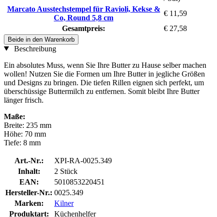
Marcato Ausstechstempel für Ravioli, Kekse &
€ 11,59
Co, Round 5,8 cm
Gesamtpreis:
€ 27,58
Beide in den Warenkorb
Beschreibung
Ein absolutes Muss, wenn Sie Ihre Butter zu Hause selber machen
wollen! Nutzen Sie die Formen um Ihre Butter in jegliche Größen
und Designs zu bringen. Die tiefen Rillen eignen sich perfekt, um
überschüssige Buttermilch zu entfernen. Somit bleibt Ihre Butter
länger frisch.
Maße:
Breite: 235 mm
Höhe: 70 mm
Tiefe: 8 mm
Art.-Nr.:
XPI-RA-0025.349
Inhalt:
2 Stück
EAN:
5010853220451
Hersteller-Nr.:
0025.349
Marken:
Kilner
Produktart:
Küchenhelfer