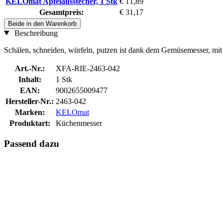
KELOmat Apfelausstecher, 1 Stk
€ 11,89
Gesamtpreis:
€ 31,17
Beide in den Warenkorb
Beschreibung
Schälen, schneiden, würfeln, putzen ist dank dem Gemüsemesser, mit 
Art.-Nr.:
XFA-RIE-2463-042
Inhalt:
1 Stk
EAN:
9002655009477
Hersteller-Nr.:
2463-042
Marken:
KELOmat
Produktart:
Küchenmesser
Passend dazu