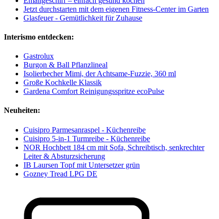
Emailgeschirr – einfach gesund kochen
Jetzt durchstarten mit dem eigenen Fitness-Center im Garten
Glasfeuer - Gemütlichkeit für Zuhause
Interismo entdecken:
Gastrolux
Burgon & Ball Pflanzlineal
Isolierbecher Mimi, der Achtsame-Fuzzie, 360 ml
Große Kochkelle Klassik
Gardena Comfort Reinigungsspritze ecoPulse
Neuheiten:
Cuisipro Parmesanraspel - Küchenreibe
Cuisipro 5-in-1 Turmreibe - Küchenreibe
NOR Hochbett 184 cm mit Sofa, Schreibtisch, senkrechter
Leiter & Absturzsicherung
IB Laursen Topf mit Untersetzer grün
Gozney Tread LPG DE