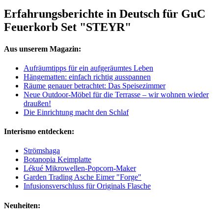
Erfahrungsberichte in Deutsch für GuC
Feuerkorb Set "STEYR"
Aus unserem Magazin:
Aufräumtipps für ein aufgeräumtes Leben
Hängematten: einfach richtig ausspannen
Räume genauer betrachtet: Das Speisezimmer
Neue Outdoor-Möbel für die Terrasse – wir wohnen wieder
draußen!
Die Einrichtung macht den Schlaf
Interismo entdecken:
Strömshaga
Botanopia Keimplatte
Lékué Mikrowellen-Popcorn-Maker
Garden Trading Asche Eimer "Forge"
Infusionsverschluss für Originals Flasche
Neuheiten: