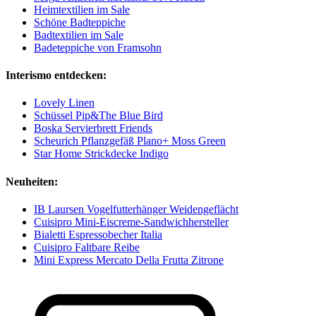
Heimtextilien im Sale
Schöne Badteppiche
Badtextilien im Sale
Badeteppiche von Framsohn
Interismo entdecken:
Lovely Linen
Schüssel Pip&The Blue Bird
Boska Servierbrett Friends
Scheurich Pflanzgefäß Plano+ Moss Green
Star Home Strickdecke Indigo
Neuheiten:
IB Laursen Vogelfutterhänger Weidengeflächt
Cuisipro Mini-Eiscreme-Sandwichhersteller
Bialetti Espressobecher Italia
Cuisipro Faltbare Reibe
Mini Express Mercato Della Frutta Zitrone