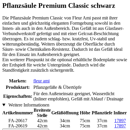
Pflanzsäule Premium Classic schwarz
Die Pflanzsäule Premium Classic von Fleur Ami passt mit ihrer
einfachen und gleichzeitig eleganten Formgebung sowohl in den
Innen- als auch in den Außenbereich. Das Gefäß ist aus Glasfaser-
Verbundwerkstoff gefertigt und mit einer Gelcoat-Beschichtung
überzogen. Es ist zudem schlag- bzw. kratzfest, Uv-stabil und
witterungsbeständig. Weiters überzeutgt die Oberfläche durch
Säure- sowie Chemikalien-Resistenz. Dadurch ist das Gefäß ideal
für den Einsatz im Außenbereich geeignet.
Ein weiterer Pluspunkt ist die optional erhältliche Bodenplatte sowie
der Erdspieß für weiche Untergründe. Dadurch wird die
Standfestigkeit zusätzlich sichergestellt.
Marken:
fleur ami
Produktart:
Pflanzgefäße & Übertöpfe
Für den Außeneinsatz geeignet, Wasserdicht
Eigenschaften:
(Inliner empfohlen), Gefäß mit Ablauf / Drainage
Weitere Informationen
Breiteste
Artikelnummer
Gefäßöffnung
Höhe
Pflanztiefe
Inliner
Stelle
FA-20617
42cm
34cm
75cm
37cm
17897
FA-20619
42cm
34cm
75cm
37cm
17897