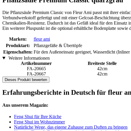
Pflanzsäule Premium Classic quarzgrau
Die Pflanzsäule Premium Classic von Fleur Ami passt mit ihrer einfa
Verbundwerkstoff gefertigt und mit einer Gelcoat-Beschichtung überzo
Chemikalien-Resistenz. Dadurch ist das Gefäß ideal für den Einsatz 
Ein weiterer Pluspunkt ist die optional erhältliche Bodenplatte sowie 
Marken:
fleur ami
Produktart:
Pflanzgefäße & Übertöpfe
Eigenschaften:
Für den Außeneinsatz geeignet, Wasserdicht (Inliner
Weitere Informationen
Artikelnummer
Breiteste Stelle
FA-20665
42cm
FA-20667
42cm
Dieses Produkt bewerten
Erfahrungsberichte in Deutsch für fleur 
Aus unserem Magazin:
Feng Shui für Ihre Küche
Feng Shui im Wohnzimmer
Natürliche Wege, das eigene Zuhause zum Duften zu bringen