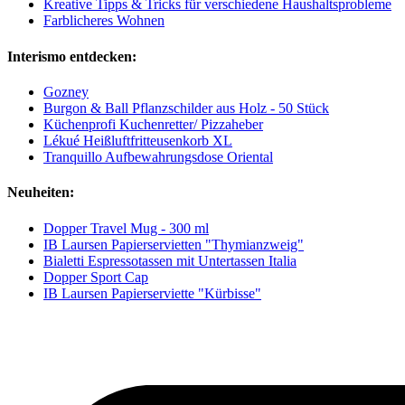
Kreative Tipps & Tricks für verschiedene Haushaltsprobleme
Farblicheres Wohnen
Interismo entdecken:
Gozney
Burgon & Ball Pflanzschilder aus Holz - 50 Stück
Küchenprofi Kuchenretter/ Pizzaheber
Lékué Heißluftfritteusenkorb XL
Tranquillo Aufbewahrungsdose Oriental
Neuheiten:
Dopper Travel Mug - 300 ml
IB Laursen Papierservietten "Thymianzweig"
Bialetti Espressotassen mit Untertassen Italia
Dopper Sport Cap
IB Laursen Papierserviette "Kürbisse"