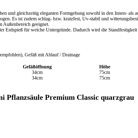
chen und gleichzeitig eleganten Formgebung sowohl in den Innen- als a
gen. Es ist zudem schlag- bzw. kratzfest, Uv-stabil und witterungsbes
im Außenbereich geeignet.
der Erdspieß für weiche Untergründe. Dadurch wird die Standfestigkeit z
 empfohlen), Gefäß mit Ablauf / Drainage
Gefäßöffnung
Höhe
34cm
75cm
34cm
75cm
ami Pflanzsäule Premium Classic quarzgrau