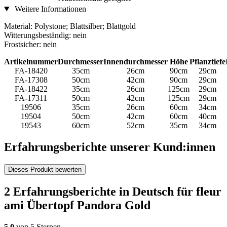
Weitere Informationen
Material: Polystone; Blattsilber; Blattgold
Witterungsbeständig: nein
Frostsicher: nein
Artikelnummer
Durchmesser
Innendurchmesser
Höhe
Pflanztiefe
FA-18420
35cm
26cm
90cm
29cm
FA-17308
50cm
42cm
90cm
29cm
FA-18422
35cm
26cm
125cm
29cm
FA-17311
50cm
42cm
125cm
29cm
19506
35cm
26cm
60cm
34cm
19504
50cm
42cm
60cm
40cm
19543
60cm
52cm
35cm
34cm
Erfahrungsberichte unserer Kund:innen
Dieses Produkt bewerten
2 Erfahrungsberichte in Deutsch für fleur
ami Übertopf Pandora Gold
5,0
von 5 Sternen