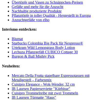
Übertöpfe und Vasen zu Schnäppchen-Preisen
Gefäße und mehr für die Anzucht
Nachhaltig produzierte Produkte
Pflanztöpfe in toller Qualität - Hergestellt in Europa
Anzuchtgefäße von elho
Interismo entdecken:
Blumat
Starbucks Colombia Big Pack für Nespresso®
Urtekram Wild Lemongrass Body Lotion
Lechuza Pflanzgefäß CUBICO Cottage 30
Burgon & Ball Mighty Pick
Neuheiten:
Mercato Della Frutta stapelbare Espressotassen mit
Metallgestell – Farbenmix
Cuisipro Elegance - Wok-Wender, 32 cm
IB Laursen Papierserviette "Kürbisse"
Cuisipro Trommelreibe mit zwei Trommeln
IB Laursen Türmatte "Haus"