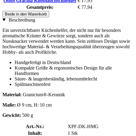
Ototo Gracula Knoblauchschneider
€ 17,95
Gesamtpreis:
€ 77,94
Beide in den Warenkorb
Beschreibung
Ein unverzichtbarer Küchenhelfer, der nicht nur für besonders
aromatische Kräuter & Gewürze sorgt, sondern auch als
Nussknacker verwendet werden kann. Sein zeitloses Design sowie
hochwertige Material- & Verarbeitungsqualität überzeugen sowohl
Hobby- als auch Profiköche.
Handgefertigt in Deutschland
Kompakte Größe & ergonomisches Design für alle
Handformen
Säure- & laugenbeständig, lebensmittelecht
Spülmaschinenfest
Material:
Granicium®-Keramik
Maße:
Ø 9 cm, H: 10 cm
Gewicht:
500 g
Art.-Nr.:
XPF-DK-HMG
Inhalt:
1 Stk