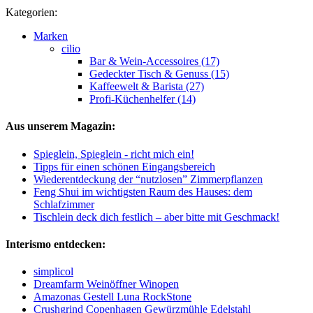
Kategorien:
Marken
cilio
Bar & Wein-Accessoires (17)
Gedeckter Tisch & Genuss (15)
Kaffeewelt & Barista (27)
Profi-Küchenhelfer (14)
Aus unserem Magazin:
Spieglein, Spieglein - richt mich ein!
Tipps für einen schönen Eingangsbereich
Wiederentdeckung der “nutzlosen” Zimmerpflanzen
Feng Shui im wichtigsten Raum des Hauses: dem
Schlafzimmer
Tischlein deck dich festlich – aber bitte mit Geschmack!
Interismo entdecken:
simplicol
Dreamfarm Weinöffner Winopen
Amazonas Gestell Luna RockStone
Crushgrind Copenhagen Gewürzmühle Edelstahl