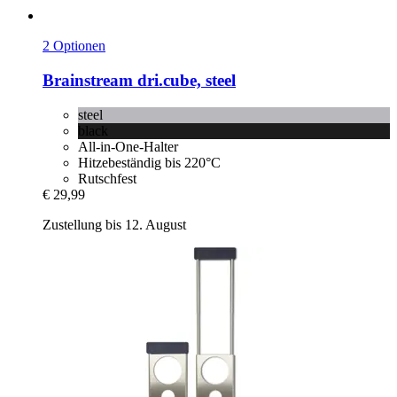
2 Optionen
Brainstream
dri.cube, steel
steel
black
All-in-One-Halter
Hitzebeständig bis 220°C
Rutschfest
€ 29,99
Zustellung bis 12. August