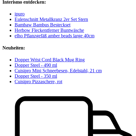
Interismo entdecken:
ipuro
Eulenschnitt Metallkranz 2er Set Stern
Bambaw Bambus Besteckset
Herbow Fleckentferner Buntwäsche
elho Pflanzgefäß amber beads large 40cm
Neuheiten:
Dopper Wrist Cord Black Mug Ring
Dopper Steel - 490 ml
Cuisipro Mini Schneebesen, Edelstahl, 21 cm
Dopper Steel - 350 ml
Cuisipro Pizzaschere, rot