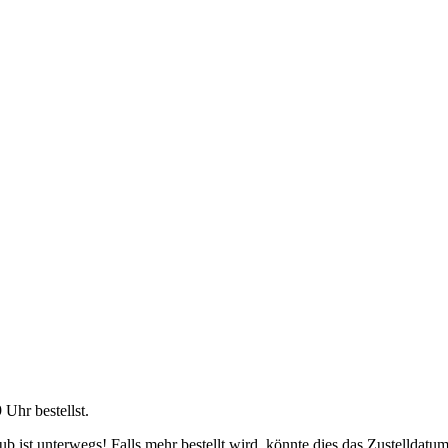
9 Uhr
bestellst.
 ist unterwegs! Falls mehr bestellt wird, könnte dies das Zustelldatum