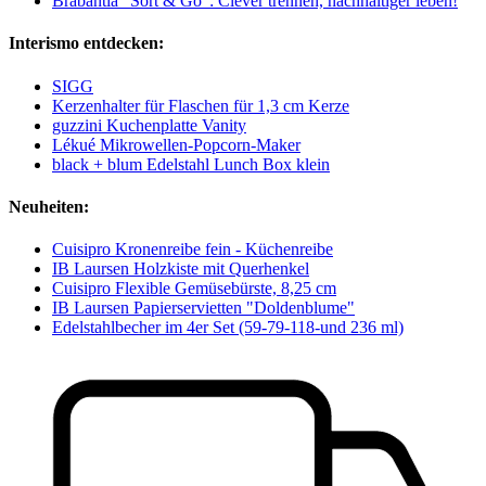
Brabantia “Sort & Go”: Clever trennen, nachhaltiger leben!
Interismo entdecken:
SIGG
Kerzenhalter für Flaschen für 1,3 cm Kerze
guzzini Kuchenplatte Vanity
Lékué Mikrowellen-Popcorn-Maker
black + blum Edelstahl Lunch Box klein
Neuheiten:
Cuisipro Kronenreibe fein - Küchenreibe
IB Laursen Holzkiste mit Querhenkel
Cuisipro Flexible Gemüsebürste, 8,25 cm
IB Laursen Papierservietten "Doldenblume"
Edelstahlbecher im 4er Set (59-79-118-und 236 ml)