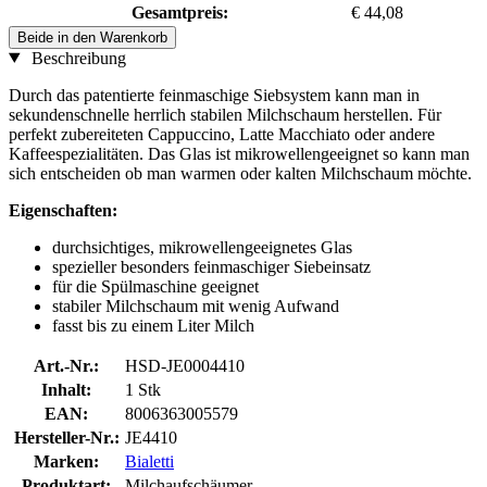
Gesamtpreis:
€ 44,08
Beide in den Warenkorb
Beschreibung
Durch das patentierte feinmaschige Siebsystem kann man in
sekundenschnelle herrlich stabilen Milchschaum herstellen. Für
perfekt zubereiteten Cappuccino, Latte Macchiato oder andere
Kaffeespezialitäten. Das Glas ist mikrowellengeeignet so kann man
sich entscheiden ob man warmen oder kalten Milchschaum möchte.
Eigenschaften:
durchsichtiges, mikrowellengeeignetes Glas
spezieller besonders feinmaschiger Siebeinsatz
für die Spülmaschine geeignet
stabiler Milchschaum mit wenig Aufwand
fasst bis zu einem Liter Milch
Art.-Nr.:
HSD-JE0004410
Inhalt:
1 Stk
EAN:
8006363005579
Hersteller-Nr.:
JE4410
Marken:
Bialetti
Produktart:
Milchaufschäumer