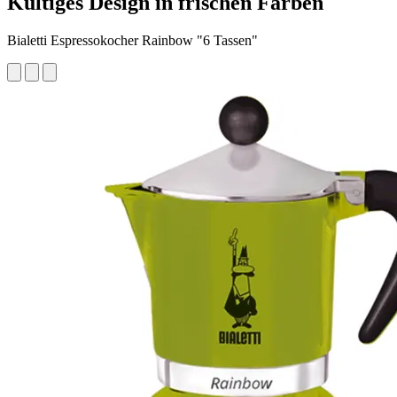
Kultiges Design in frischen Farben
Bialetti Espressokocher Rainbow "6 Tassen"