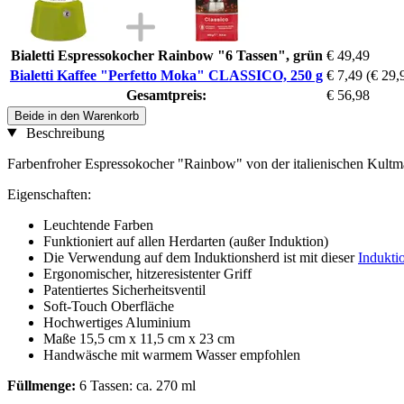
Bialetti Espressokocher Rainbow "6 Tassen", grün
€ 49,49
Bialetti Kaffee "Perfetto Moka" CLASSICO, 250 g
€ 7,49
(€ 29,
Gesamtpreis:
€ 56,98
Beide in den Warenkorb
Beschreibung
Farbenfroher Espressokocher "Rainbow" von der italienischen Kultmarke
Eigenschaften:
Leuchtende Farben
Funktioniert auf allen Herdarten (außer Induktion)
Die Verwendung auf dem Induktionsherd ist mit dieser
Induktio
Ergonomischer, hitzeresistenter Griff
Patentiertes Sicherheitsventil
Soft-Touch Oberfläche
Hochwertiges Aluminium
Maße 15,5 cm x 11,5 cm x 23 cm
Handwäsche mit warmem Wasser empfohlen
Füllmenge:
6 Tassen: ca. 270 ml