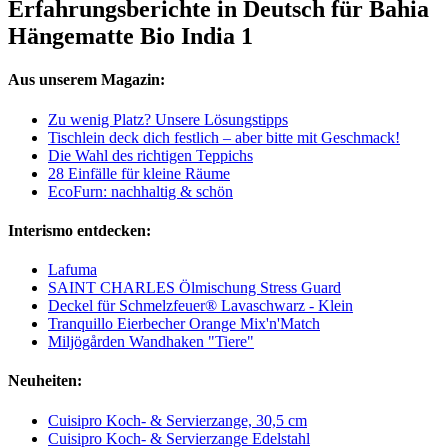
Erfahrungsberichte in Deutsch für Bahia
Hängematte Bio India 1
Aus unserem Magazin:
Zu wenig Platz? Unsere Lösungstipps
Tischlein deck dich festlich – aber bitte mit Geschmack!
Die Wahl des richtigen Teppichs
28 Einfälle für kleine Räume
EcoFurn: nachhaltig & schön
Interismo entdecken:
Lafuma
SAINT CHARLES Ölmischung Stress Guard
Deckel für Schmelzfeuer® Lavaschwarz - Klein
Tranquillo Eierbecher Orange Mix'n'Match
Miljögården Wandhaken "Tiere"
Neuheiten:
Cuisipro Koch- & Servierzange, 30,5 cm
Cuisipro Koch- & Servierzange Edelstahl