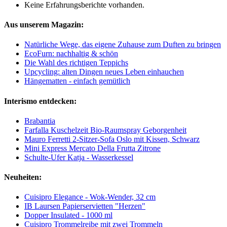
Keine Erfahrungsberichte vorhanden.
Aus unserem Magazin:
Natürliche Wege, das eigene Zuhause zum Duften zu bringen
EcoFurn: nachhaltig & schön
Die Wahl des richtigen Teppichs
Upcycling: alten Dingen neues Leben einhauchen
Hängematten - einfach gemütlich
Interismo entdecken:
Brabantia
Farfalla Kuschelzeit Bio-Raumspray Geborgenheit
Mauro Ferretti 2-Sitzer-Sofa Oslo mit Kissen, Schwarz
Mini Express Mercato Della Frutta Zitrone
Schulte-Ufer Katja - Wasserkessel
Neuheiten:
Cuisipro Elegance - Wok-Wender, 32 cm
IB Laursen Papierservietten "Herzen"
Dopper Insulated - 1000 ml
Cuisipro Trommelreibe mit zwei Trommeln