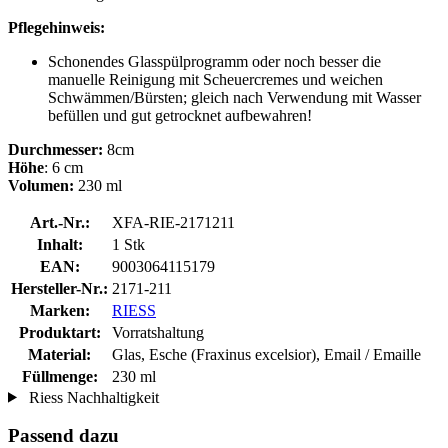
Pflegehinweis:
Schonendes Glasspülprogramm oder noch besser die
manuelle Reinigung mit Scheuercremes und weichen
Schwämmen/Bürsten; gleich nach Verwendung mit Wasser
befüllen und gut getrocknet aufbewahren!
Durchmesser:
8cm
Höhe
: 6 cm
Volumen:
230 ml
Art.-Nr.:
XFA-RIE-2171211
Inhalt:
1 Stk
EAN:
9003064115179
Hersteller-Nr.:
2171-211
Marken:
RIESS
Produktart:
Vorratshaltung
Material:
Glas, Esche (Fraxinus excelsior), Email / Emaille
Füllmenge:
230 ml
Riess Nachhaltigkeit
Passend dazu