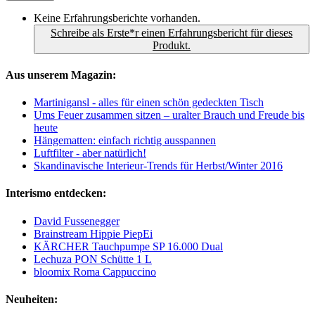
Keine Erfahrungsberichte vorhanden.
Schreibe als Erste*r einen Erfahrungsbericht für dieses
Produkt.
Aus unserem Magazin:
Martinigansl - alles für einen schön gedeckten Tisch
Ums Feuer zusammen sitzen – uralter Brauch und Freude bis
heute
Hängematten: einfach richtig ausspannen
Luftfilter - aber natürlich!
Skandinavische Interieur-Trends für Herbst/Winter 2016
Interismo entdecken:
David Fussenegger
Brainstream Hippie PiepEi
KÄRCHER Tauchpumpe SP 16.000 Dual
Lechuza PON Schütte 1 L
bloomix Roma Cappuccino
Neuheiten: