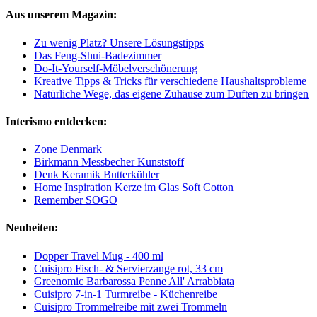
Aus unserem Magazin:
Zu wenig Platz? Unsere Lösungstipps
Das Feng-Shui-Badezimmer
Do-It-Yourself-Möbelverschönerung
Kreative Tipps & Tricks für verschiedene Haushaltsprobleme
Natürliche Wege, das eigene Zuhause zum Duften zu bringen
Interismo entdecken:
Zone Denmark
Birkmann Messbecher Kunststoff
Denk Keramik Butterkühler
Home Inspiration Kerze im Glas Soft Cotton
Remember SOGO
Neuheiten:
Dopper Travel Mug - 400 ml
Cuisipro Fisch- & Servierzange rot, 33 cm
Greenomic Barbarossa Penne All' Arrabbiata
Cuisipro 7-in-1 Turmreibe - Küchenreibe
Cuisipro Trommelreibe mit zwei Trommeln