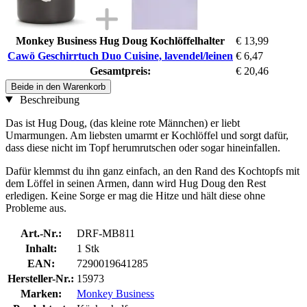
Monkey Business Hug Doug Kochlöffelhalter
€ 13,99
Cawö Geschirrtuch Duo Cuisine, lavendel/leinen
€ 6,47
Gesamtpreis:
€ 20,46
Beide in den Warenkorb
Beschreibung
Das ist Hug Doug, (das kleine rote Männchen) er liebt
Umarmungen. Am liebsten umarmt er Kochlöffel und sorgt dafür,
dass diese nicht im Topf herumrutschen oder sogar hineinfallen.
Dafür klemmst du ihn ganz einfach, an den Rand des Kochtopfs mit
dem Löffel in seinen Armen, dann wird Hug Doug den Rest
erledigen. Keine Sorge er mag die Hitze und hält diese ohne
Probleme aus.
Art.-Nr.:
DRF-MB811
Inhalt:
1 Stk
EAN:
7290019641285
Hersteller-Nr.:
15973
Marken:
Monkey Business