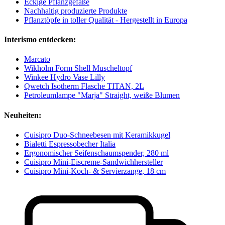
Eckige Pflanzgefäße
Nachhaltig produzierte Produkte
Pflanztöpfe in toller Qualität - Hergestellt in Europa
Interismo entdecken:
Marcato
Wikholm Form Shell Muscheltopf
Winkee Hydro Vase Lilly
Qwetch Isotherm Flasche TITAN, 2L
Petroleumlampe "Marja" Straight, weiße Blumen
Neuheiten:
Cuisipro Duo-Schneebesen mit Keramikkugel
Bialetti Espressobecher Italia
Ergonomischer Seifenschaumspender, 280 ml
Cuisipro Mini-Eiscreme-Sandwichhersteller
Cuisipro Mini-Koch- & Servierzange, 18 cm