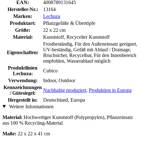
EAN:
4008789131645
Hersteller-Nr.:
13164
Marken:
Lechuza
Produktart:
Pflanzgefäße & Übertöpfe
Größe:
22 x 22 cm
Material:
Kunststoff, Recycelter Kunststoff
Frostbeständig, Für den Außeneinsatz geeignet,
UV-beständig, Gefäß mit Ablauf / Drainage,
Eigenschaften:
Bruchsicher, Recycelbar, Für den Innenbereich
empfohlen, Wasserablauf möglich
Produktlinien
Cubico
Lechuza:
Verwendung:
Indoor, Outdoor
Kennzeichnungen
Nachhaltig produziert
,
Produktion in Europa
/ Gütesiegel:
Hergestellt in:
Deutschland, Europa
Weitere Informationen
Material:
Hochwertiger Kunststoff (Polypropylen), Pflanzeinsatz
aus 100 % Recycling-Material
Maße:
22 x 22 x 41 cm