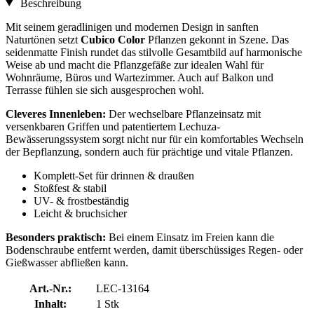
Beschreibung
Mit seinem geradlinigen und modernen Design in sanften
Naturtönen setzt
Cubico Color
Pflanzen gekonnt in Szene. Das
seidenmatte Finish rundet das stilvolle Gesamtbild auf harmonische
Weise ab und macht die Pflanzgefäße zur idealen Wahl für
Wohnräume, Büros und Wartezimmer. Auch auf Balkon und
Terrasse fühlen sie sich ausgesprochen wohl.
Cleveres Innenleben:
Der wechselbare Pflanzeinsatz mit
versenkbaren Griffen und patentiertem Lechuza-
Bewässerungssystem sorgt nicht nur für ein komfortables Wechseln
der Bepflanzung, sondern auch für prächtige und vitale Pflanzen.
Komplett-Set für drinnen & draußen
Stoßfest & stabil
UV- & frostbeständig
Leicht & bruchsicher
Besonders praktisch:
Bei einem Einsatz im Freien kann die
Bodenschraube entfernt werden, damit überschüssiges Regen- oder
Gießwasser abfließen kann.
Art.-Nr.:
LEC-13164
Inhalt:
1 Stk