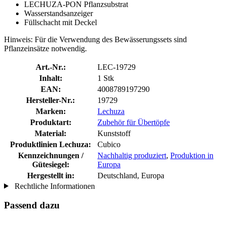
LECHUZA-PON Pflanzsubstrat
Wasserstandsanzeiger
Füllschacht mit Deckel
Hinweis: Für die Verwendung des Bewässerungssets sind
Pflanzeinsätze notwendig.
Art.-Nr.:
LEC-19729
Inhalt:
1 Stk
EAN:
4008789197290
Hersteller-Nr.:
19729
Marken:
Lechuza
Produktart:
Zubehör für Übertöpfe
Material:
Kunststoff
Produktlinien Lechuza:
Cubico
Kennzeichnungen /
Nachhaltig produziert
,
Produktion in
Gütesiegel:
Europa
Hergestellt in:
Deutschland, Europa
Rechtliche Informationen
Passend dazu