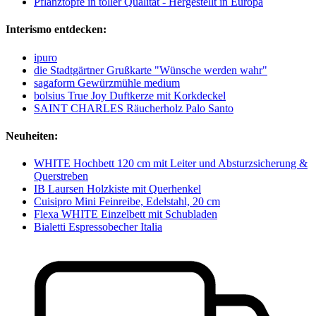
Pflanztöpfe in toller Qualität - Hergestellt in Europa
Interismo entdecken:
ipuro
die Stadtgärtner Grußkarte "Wünsche werden wahr"
sagaform Gewürzmühle medium
bolsius True Joy Duftkerze mit Korkdeckel
SAINT CHARLES Räucherholz Palo Santo
Neuheiten:
WHITE Hochbett 120 cm mit Leiter und Absturzsicherung &
Querstreben
IB Laursen Holzkiste mit Querhenkel
Cuisipro Mini Feinreibe, Edelstahl, 20 cm
Flexa WHITE Einzelbett mit Schubladen
Bialetti Espressobecher Italia