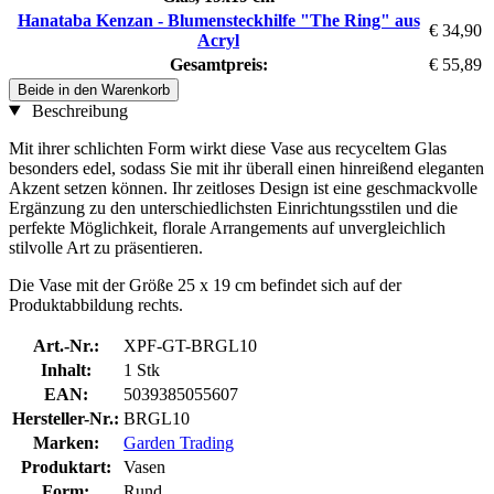
Hanataba Kenzan - Blumensteckhilfe "The Ring" aus
€ 34,90
Acryl
Gesamtpreis:
€ 55,89
Beide in den Warenkorb
Beschreibung
Mit ihrer schlichten Form wirkt diese Vase aus recyceltem Glas
besonders edel, sodass Sie mit ihr überall einen hinreißend eleganten
Akzent setzen können. Ihr zeitloses Design ist eine geschmackvolle
Ergänzung zu den unterschiedlichsten Einrichtungsstilen und die
perfekte Möglichkeit, florale Arrangements auf unvergleichlich
stilvolle Art zu präsentieren.
Die Vase mit der Größe 25 x 19 cm befindet sich auf der
Produktabbildung rechts.
Art.-Nr.:
XPF-GT-BRGL10
Inhalt:
1 Stk
EAN:
5039385055607
Hersteller-Nr.:
BRGL10
Marken:
Garden Trading
Produktart:
Vasen
Form:
Rund