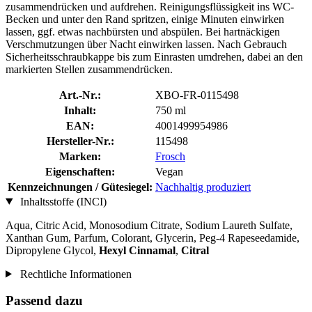
zusammendrücken und aufdrehen. Reinigungsflüssigkeit ins WC-
Becken und unter den Rand spritzen, einige Minuten einwirken
lassen, ggf. etwas nachbürsten und abspülen. Bei hartnäckigen
Verschmutzungen über Nacht einwirken lassen. Nach Gebrauch
Sicherheitsschraubkappe bis zum Einrasten umdrehen, dabei an den
markierten Stellen zusammendrücken.
Art.-Nr.:
XBO-FR-0115498
Inhalt:
750 ml
EAN:
4001499954986
Hersteller-Nr.:
115498
Marken:
Frosch
Eigenschaften:
Vegan
Kennzeichnungen / Gütesiegel:
Nachhaltig produziert
Inhaltsstoffe (INCI)
Aqua, Citric Acid, Monosodium Citrate, Sodium Laureth Sulfate,
Xanthan Gum, Parfum, Colorant, Glycerin, Peg-4 Rapeseedamide,
Dipropylene Glycol,
Hexyl Cinnamal
,
Citral
Rechtliche Informationen
Passend dazu