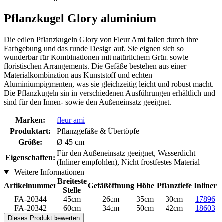
Pflanzkugel Glory aluminium
Die edlen Pflanzkugeln Glory von Fleur Ami fallen durch ihre
Farbgebung und das runde Design auf. Sie eignen sich so
wunderbar für Kombinationen mit natürlichem Grün sowie
floristischen Arrangements. Die Gefäße bestehen aus einer
Materialkombination aus Kunststoff und echten
Aluminiumpigmenten, was sie gleichzeitig leicht und robust macht.
Die Pflanzkugeln sin in verschiedenen Ausführungen erhältlich und
sind für den Innen- sowie den Außeneinsatz geeignet.
Marken:
fleur ami
Produktart:
Pflanzgefäße & Übertöpfe
Größe:
Ø 45 cm
Für den Außeneinsatz geeignet, Wasserdicht
Eigenschaften:
(Inliner empfohlen), Nicht frostfestes Material
Weitere Informationen
Breiteste
Artikelnummer
Gefäßöffnung
Höhe
Pflanztiefe
Inliner
Stelle
FA-20344
45cm
26cm
35cm
30cm
17896
FA-20342
60cm
34cm
50cm
42cm
18603
Dieses Produkt bewerten