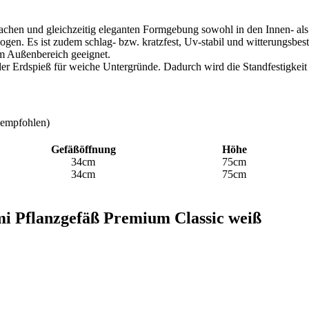
achen und gleichzeitig eleganten Formgebung sowohl in den Innen- als
gen. Es ist zudem schlag- bzw. kratzfest, Uv-stabil und witterungsbes
im Außenbereich geeignet.
der Erdspieß für weiche Untergründe. Dadurch wird die Standfestigkeit z
r empfohlen)
Gefäßöffnung
Höhe
34cm
75cm
34cm
75cm
ami Pflanzgefäß Premium Classic weiß