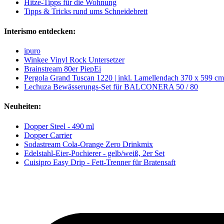
Hitze-Tipps für die Wohnung
Tipps & Tricks rund ums Schneidebrett
Interismo entdecken:
ipuro
Winkee Vinyl Rock Untersetzer
Brainstream 80er PiepEi
Pergola Grand Tuscan 1220 | inkl. Lamellendach 370 x 599 cm
Lechuza Bewässerungs-Set für BALCONERA 50 / 80
Neuheiten:
Dopper Steel - 490 ml
Dopper Carrier
Sodastream Cola-Orange Zero Drinkmix
Edelstahl-Eier-Pochierer - gelb/weiß, 2er Set
Cuisipro Easy Drip - Fett-Trenner für Bratensaft