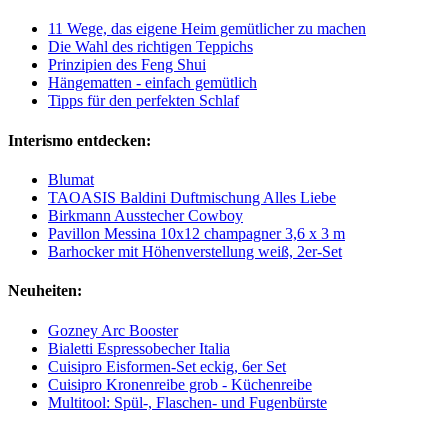
11 Wege, das eigene Heim gemütlicher zu machen
Die Wahl des richtigen Teppichs
Prinzipien des Feng Shui
Hängematten - einfach gemütlich
Tipps für den perfekten Schlaf
Interismo entdecken:
Blumat
TAOASIS Baldini Duftmischung Alles Liebe
Birkmann Ausstecher Cowboy
Pavillon Messina 10x12 champagner 3,6 x 3 m
Barhocker mit Höhenverstellung weiß, 2er-Set
Neuheiten:
Gozney Arc Booster
Bialetti Espressobecher Italia
Cuisipro Eisformen-Set eckig, 6er Set
Cuisipro Kronenreibe grob - Küchenreibe
Multitool: Spül-, Flaschen- und Fugenbürste